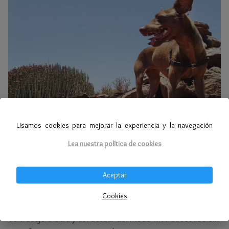
Usamos cookies para mejorar la experiencia y la navegación
Lea nuestra política de cookies
Para evitar que esto ocurra les enseñaré a conocer más a
Aceptar
vuestro perro y saber cuándo nos estamos pasando.
Darnos cuenta de la importancia de esto es sumamente
Cookies
relevante
ya que nos ayudará a optar por una estrategia
de trabajo u otra y así actuar del modo más adecuado sin